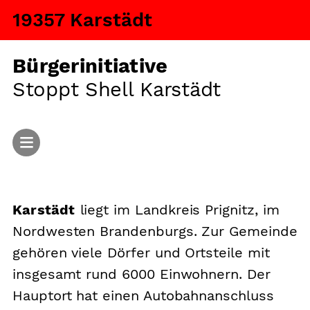
19357 Karstädt
Bürgerinitiative
Stoppt Shell Karstädt
Start
Karstädt
liegt im Landkreis Prignitz, im
Aktuelles
Nordwesten Brandenburgs. Zur Gemeinde
Argumente
gehören viele Dörfer und Ortsteile mit
insgesamt rund 6000 Einwohnern. Der
Fragen und Antworten
Hauptort hat einen Autobahnanschluss
Ansiedlung von Tiermastanlagen