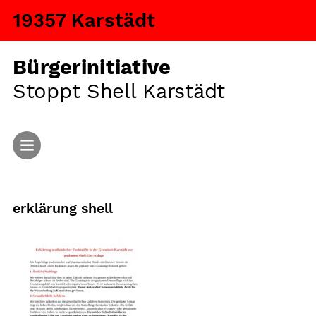
19357 Karstädt
Bürgerinitiative
Stoppt Shell Karstädt
Start
erklärung shell
Aktuelles
Argumente
Fragen und Antworten
Ansiedlung von Tiermastanlagen