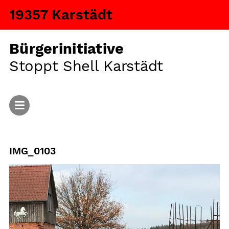
19357 Karstädt
Bürgerinitiative
Stoppt Shell Karstädt
Start
IMG_0103
Aktuelles
Argumente
Fragen und Antworten
Ansiedlung von Tiermastanlagen