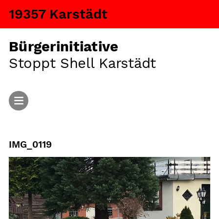
19357 Karstädt
Bürgerinitiative
Stoppt Shell Karstädt
Start
IMG_0119
Aktuelles
Argumente
Fragen und Antworten
Ansiedlung von Tiermastanlagen