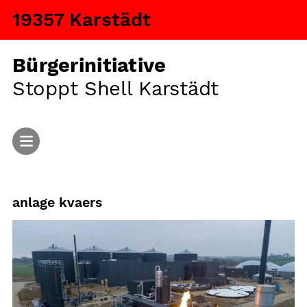
19357 Karstädt
Bürgerinitiative
Stoppt Shell Karstädt
Start
anlage kvaers
Aktuelles
Argumente
Fragen und Antworten
Ansiedlung von Tiermastanlagen