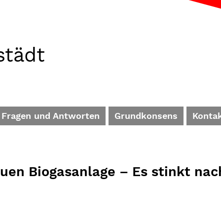
städt
Fragen und Antworten
Grundkonsens
Konta
uen Biogasanlage – Es stinkt nac