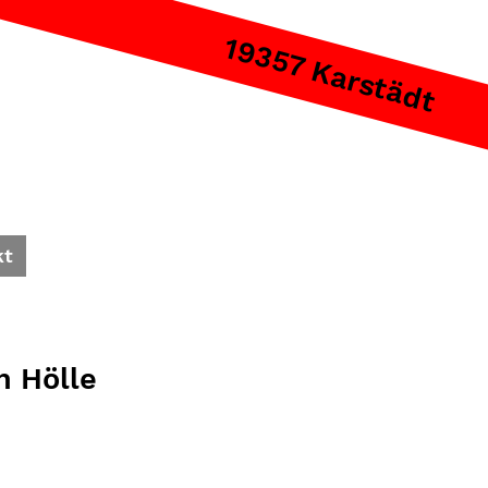
19357 Karstädt
kt
h Hölle