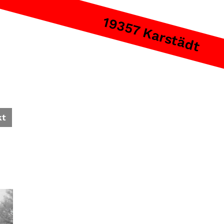
19357 Karstädt
kt