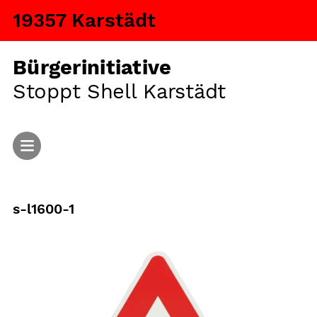
19357 Karstädt
Bürgerinitiative
Stoppt Shell Karstädt
Start
s-l1600-1
Aktuelles
Argumente
Fragen und Antworten
Ansiedlung von Tiermastanlagen