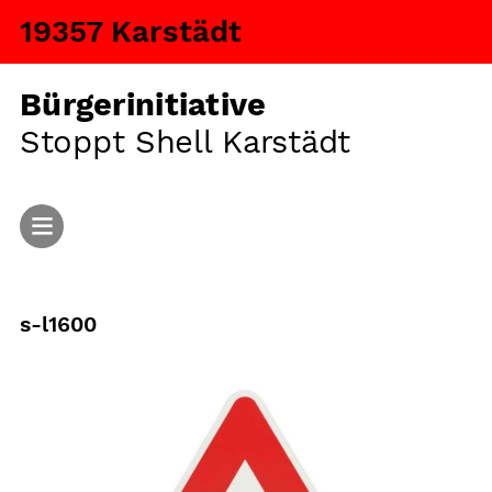
19357 Karstädt
Bürgerinitiative
Stoppt Shell Karstädt
Start
s-l1600
Aktuelles
Argumente
Fragen und Antworten
Ansiedlung von Tiermastanlagen