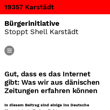
19357 Karstädt
Bürgerinitiative
Stoppt Shell Karstädt
Start
Gut, dass es das Internet
Aktuelles
gibt: Was wir aus dänischen
Argumente
Zeitungen erfahren können
Fragen und Antworten
In diesem Beitrag sind einige ins Deutsche
Ansiedlung von Tiermastanlagen