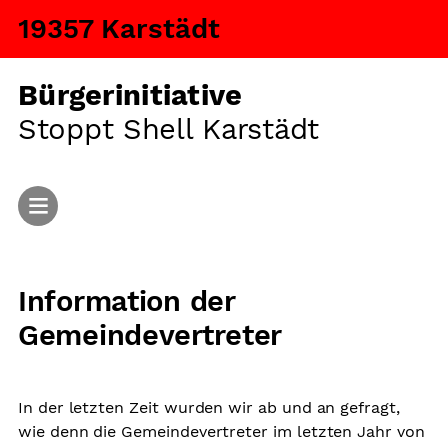
19357 Karstädt
Bürgerinitiative
Stoppt Shell Karstädt
Start
Information der
Aktuelles
Gemeindevertreter
Argumente
Fragen und Antworten
In der letzten Zeit wurden wir ab und an gefragt,
wie denn die Gemeindevertreter im letzten Jahr von
Ansiedlung von Tiermastanlagen